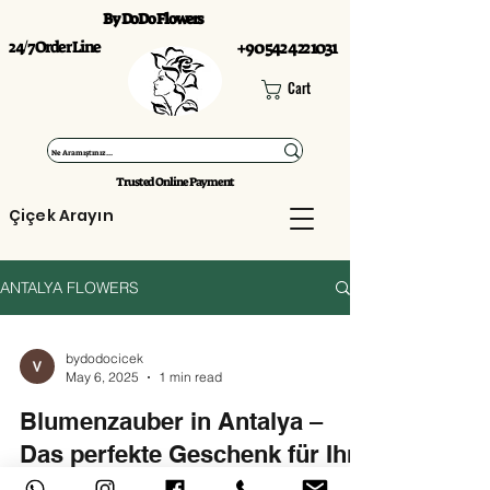
By DoDo Flowers
24/7 Order Line
+90 542 422 1031
Cart
Trusted Online Payment
Çiçek Arayın
ANTALYA FLOWERS
bydodocicek
May 6, 2025
1 min read
Blumenzauber in Antalya –
Das perfekte Geschenk für Ihre
Liebsten im Urlaub