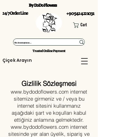
By DoDo Flowers
24/7 Order Line
+90 542 422 1031
Cart
Trusted Online Payment
Çiçek Arayın
Gizlilik Sözleşmesi
www.bydodoflowers.com
internet
sitemize girmeniz ve / veya bu
internet sitesini kullanmanız
aşağıdaki şart ve koşulları kabul
ettiğiniz anlamına gelmektedir.
www.bydodoflowers.com
internet
sitesinde yer alan üyelik, sipariş ve