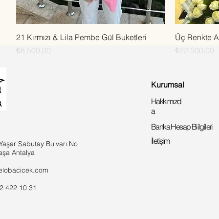
Hızlı Bakış
21 Kırmızı & Lila Pembe Gül Buketleri
Üç Renkte A
Fiyat
Fiyat
₺8.500,00
₺22.500,00
Kurumsal
Hakkımızd
a
Banka Hesap Biilgileri
İletişim
Yaşar Sabutay Bulvarı No
aşa Antalya
elobacicek.com
42 422 10 31