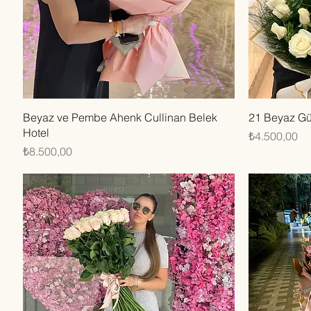
Hızlı Bakış
Beyaz ve Pembe Ahenk Cullinan Belek
21 Beyaz Gül
Hotel
Fiyat
₺4.500,00
Fiyat
₺8.500,00