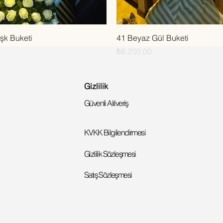
Hızlı Bakış
Hızlı Bakış
şk Buketi
41 Beyaz Gül Buketi
Fiyat
₺8.200,00
Gizlilik
Güvenli Alılveriş
KVKK Bilgilendirmesi
Gizlilik Sözleşmesi
Satış Sözleşmesi