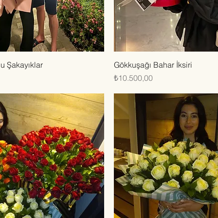
Hızlı Bakış
Hızlı Bakış
u Şakayıklar
Gökkuşağı Bahar İksiri
Fiyat
₺10.500,00