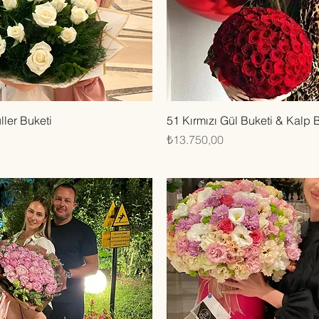
Hızlı Bakış
Hızlı Bakış
ler Buketi
51 Kırmızı Gül Buketi & Kalp 
Fiyat
₺13.750,00