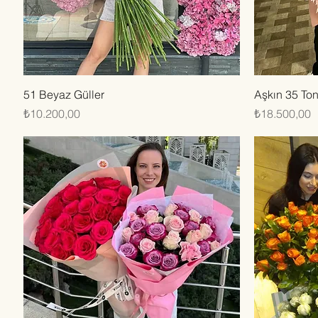
Hızlı Bakış
51 Beyaz Güller
Aşkın 35 Ton
Fiyat
Fiyat
₺10.200,00
₺18.500,00