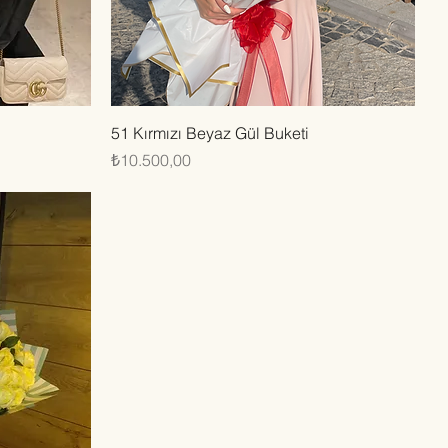
Hızlı Bakış
51 Kırmızı Beyaz Gül Buketi
Fiyat
₺10.500,00