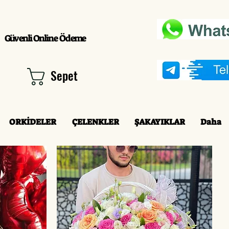
Güvenli Online Ödeme
Sepet
ORKİDELER
ÇELENKLER
ŞAKAYIKLAR
Daha