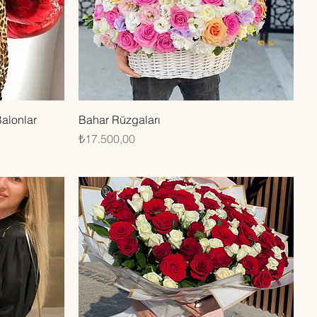
Hızlı Bakış
Balonlar
Bahar Rüzgaları
Fiyat
₺17.500,00