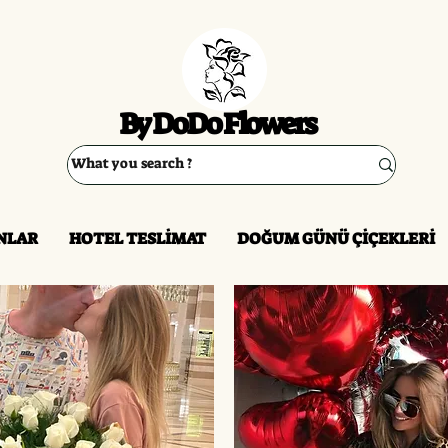
By DoDo Flowers
NLAR
HOTEL TESLİMAT
DOĞUM GÜNÜ ÇİÇEKLERİ