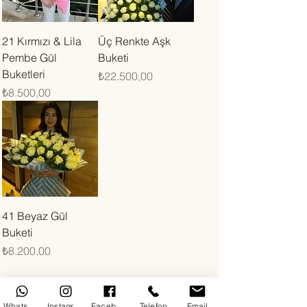
21 Kırmızı & Lila
Üç Renkte Aşk
Pembe Gül
Buketi
Buketleri
Fiyat
₺22.500,00
Fiyat
₺8.500,00
41 Beyaz Gül
Buketi
Fiyat
₺8.200,00
WhatsApp
Instagram
Facebook
Telefon
Email