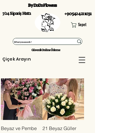
By DoDo Flowers
7/24 Sipariş Hattı
+90 542 422 1031
Sepet
Güvenli Online Ödeme
Çiçek Arayın
Beyaz ve Pembe
21 Beyaz Güller