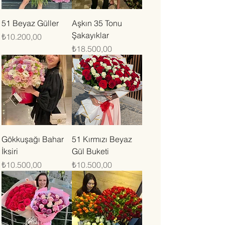
51 Beyaz Güller
Aşkın 35 Tonu
Şakayıklar
Fiyat
₺10.200,00
Fiyat
₺18.500,00
Gökkuşağı Bahar
51 Kırmızı Beyaz
İksiri
Gül Buketi
Fiyat
Fiyat
₺10.500,00
₺10.500,00