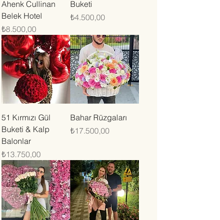
Ahenk Cullinan
Buketi
Belek Hotel
Fiyat
₺4.500,00
Fiyat
₺8.500,00
51 Kırmızı Gül
Bahar Rüzgaları
Buketi & Kalp
Fiyat
₺17.500,00
Balonlar
Fiyat
₺13.750,00