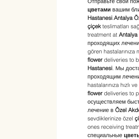
Отправьте свои по
цветами
 вашим бл
Hastanesi
.
Antalya Ö
çiçek
 teslimatları sa
treatment at 
Antalya
проходящих лечени
gören hastalarınıza 
flower
 deliveries to 
Hastanesi
. Мы дост
проходящим лечени
hastalarınıza hızlı ve
flower
 deliveries to 
осуществляем быст
лечение в 
Özel Akd
sevdiklerinize özel 
ç
ones receiving treat
специальные 
цвет