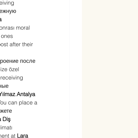
eiving 
дежную 
a 
sonrası moral 
 ones 
st after their 
троение после 
ize özel 
 receiving 
ные 
 Yılmaz
.
Antalya 
. You can place a 
жете 
 Diş 
limatı 
ment at 
Lara 