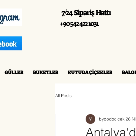
7/24 Sipariş Hattı
+90 542 422 1031
GÜLLER
BUKETLER
KUTUDA ÇİÇEKLER
BALO
All Posts
bydodocicek
26 N
Antalya'd