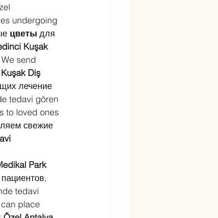
zel 
ones undergoing 
ые 
цветы
 для 
edinci Kuşak 
. We send 
 Kuşak Diş 
ящих лечение 
de tedavi gören 
es to loved ones 
вляем свежие 
avi 
edikal Park 
 пациентов, 
nde tedavi 
u can place 
 
Özel Antalya 