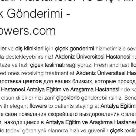
k Gönderimi -
owers.com
ldız
ler
 ve 
diş klinikleri
 için 
çiçek gönderimi
 hizmetimizle sevd
 destekleyebilirsiniz! 
Akdeniz Üniversitesi Hastanesi
'n
taze ve hızlı 
çiçek teslimatı
 sağlıyoruz. Fresh and fast 
fl
ved ones receiving treatment at 
Akdeniz Üniversitesi Ha
доставка 
цветов
 для ваших близких, которые проход
 Hastanesi
.
Antalya Eğitim ve Araştırma Hastanesi
'nde k
lsun dileklerinizi zarif 
çiçeklerle
 gönderebilirsiniz. Sen
with elegant 
flowers
 to patients staying at 
Antalya Eğitim
те свои пожелания скорейшего выздоровления с эле
м, находящимся в 
Antalya Eğitim ve Araştırma Hastanes
de tedavi gören yakınlarınıza hızlı ve güvenilir 
çiçek
 tesli