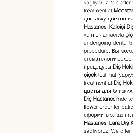
sağlıyoruz. We offer 
treatment at 
Medstar
доставку 
цветов
 в
Hastanesi
.
Kaleiçi Diş
vermek amacıyla 
çi
undergoing dental tr
procedure. Вы може
стоматологическое 
процедуры.
Diş Heki
çiçek
 teslimatı yapı
treatment at 
Diş Hek
цветы
 для близких
Diş Hastanesi
'nde te
flower
 order for pati
оформить заказ на 
Hastanesi
.
Lara Diş K
sağlıyoruz. We offer 