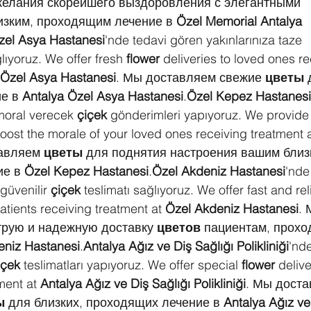
желания скорейшего выздоровления с элегантными 
изким, проходящим лечение в 
Özel Memorial Antalya 
zel Asya Hastanesi
'nde tedavi gören yakınlarınıza taze 
ğlıyoruz. We offer fresh 
flower
 deliveries to loved ones re
 Özel Asya Hastanesi
. Мы доставляем свежие 
цветы
 
е в 
Antalya Özel Asya Hastanesi
.
Özel Kepez Hastanesi
moral verecek 
çiçek
 gönderimleri yapıyoruz. We provide
boost the morale of your loved ones receiving treatment a
авляем 
цветы
 для поднятия настроения вашим близ
е в 
Özel Kepez Hastanesi
.
Özel Akdeniz Hastanesi
'nde
 güvenilir 
çiçek
 teslimatı sağlıyoruz. We offer fast and rel
patients receiving treatment at 
Özel Akdeniz Hastanesi
. 
рую и надежную доставку 
цветов
 пациентам, прох
eniz Hastanesi
.
Antalya Ağız ve Diş Sağlığı Polikliniği
'nd
içek
 teslimatları yapıyoruz. We offer special 
flower
 delive
ment at 
Antalya Ağız ve Diş Sağlığı Polikliniği
. Мы доста
ы
 для близких, проходящих лечение в 
Antalya Ağız ve