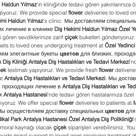
i Haldun Yılmaz
'ın kliniğinde tedavi gören yakınlarınıza ö
ağlıyoruz. We provide special 
flower
 deliveries to loved 
imi Haldun Yılmaz
's clinic. Мы доставляем специальн
х лечение в клинике 
Diş Hekimi Haldun Yılmaz
.
Özel Y
 gören sevdiklerinize zarif 
çiçek
 buketleri gönderiyoruz
ets to loved ones undergoing treatment at 
Özel Yedinci
яем элегантные букеты 
цветов
 для близких, проход
 Diş Kliniği
.
Antalya Diş Hastalıkları ve Tedavi Merkezi
'n
çek
 teslimatı yapıyoruz. We provide fresh 
flower
 deliveri
t 
Antalya Diş Hastalıkları ve Tedavi Merkezi
. Мы доста
, проходящих лечение в 
Antalya Diş Hastalıkları ve Ted
k Antalya Hastanesi
'nde tedavi gören hastalarınıza özel 
ıyoruz. We offer special 
flower
 deliveries to patients at 
M
Мы осуществляем доставку специальных 
цветов
 для
ikal Park Antalya Hastanesi
.
Özel Antalya Diş Polikliniği
'
 moral kaynağı olacak 
çiçek
 siparişleri verebilirsiniz. Yo
rovide moral support to loved ones receiving treatment at