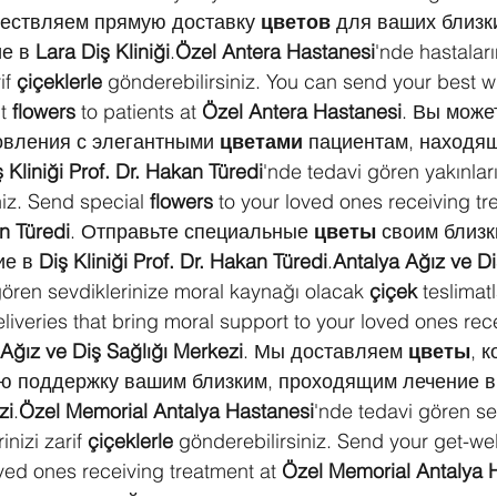
ествляем прямую доставку 
цветов
 для ваших близки
е в 
Lara Diş Kliniği
.
Özel Antera Hastanesi
'nde hastalar
if 
çiçeklerle
 gönderebilirsiniz. You can send your best w
t 
flowers
 to patients at 
Özel Antera Hastanesi
. Вы може
вления с элегантными 
цветами
 пациентам, находя
 Kliniği Prof. Dr. Hakan Türedi
'nde tedavi gören yakınları
niz. Send special 
flowers
 to your loved ones receiving tr
an Türedi
. Отправьте специальные 
цветы
 своим близк
е в 
Diş Kliniği Prof. Dr. Hakan Türedi
.
Antalya Ağız ve Di
gören sevdiklerinize moral kaynağı olacak 
çiçek
 teslimat
eliveries that bring moral support to your loved ones rec
Ağız ve Diş Sağlığı Merkezi
. Мы доставляем 
цветы
, 
ю поддержку вашим близким, проходящим лечение в
zi
.
Özel Memorial Antalya Hastanesi
'nde tedavi gören se
nizi zarif 
çiçeklerle
 gönderebilirsiniz. Send your get-wel
oved ones receiving treatment at 
Özel Memorial Antalya 