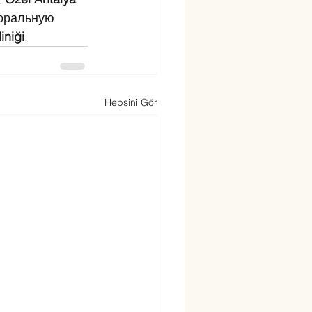
моральную 
iniği
.
Hepsini Gör