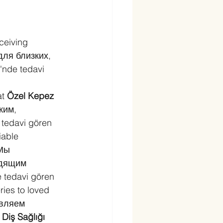
ceiving 
для близких, 
'nde tedavi 
 
t 
Özel Kepez 
ким, 
 tedavi gören 
iable 
Мы 
одящим 
e tedavi gören 
ries to loved 
вляем 
 Diş Sağlığı 