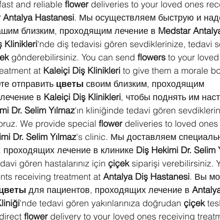
fast and reliable 
flower
 deliveries to your loved ones rec
 Antalya Hastanesi
. Мы осуществляем быструю и на
ашим близким, проходящим лечение в 
Medstar Antaly
 Klinikleri
'nde diş tedavisi gören sevdiklerinize, tedavi 
çek
 gönderebilirsiniz. You can send 
flowers
 to your loved
eatment at 
Kaleiçi Diş Klinikleri
 to give them a morale boo
те отправить 
цветы
 своим близким, проходящим 
лечение в 
Kaleiçi Diş Klinikleri
, чтобы поднять им нас
mi Dr. Selim Yılmaz
'ın kliniğinde tedavi gören sevdiklerin
yoruz. We provide special 
flower
 deliveries to loved ones
imi Dr. Selim Yılmaz
's clinic. Мы доставляем специаль
, проходящих лечение в клинике 
Diş Hekimi Dr. Selim
davi gören hastalarınız için 
çiçek
 siparişi verebilirsiniz
ents receiving treatment at 
Antalya Diş Hastanesi
. Вы мо
цветы
 для пациентов, проходящих лечение в 
Antalya
liniği
'nde tedavi gören yakınlarınıza doğrudan 
çiçek
 tes
direct 
flower
 delivery to your loved ones receiving treat