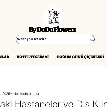
By DoDo Flowers
NLAR
HOTEL TESLİMAT
DOĞUM GÜNÜ ÇİÇEKLERİ
is 2025
4 dakikada okunur
aki Hastaneler ve Diş Klin