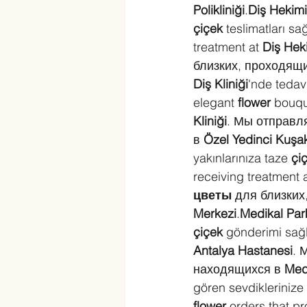
Polikliniği
.
Diş Hekim
çiçek
 teslimatları s
treatment at 
Diş Hek
близких, проходящи
Diş Kliniği
'nde tedavi
elegant 
flower
 bouqu
Kliniği
. Мы отправл
в 
Özel Yedinci Kuşak
yakınlarınıza taze 
çi
receiving treatment a
цветы
 для близких
Merkezi
.
Medikal Par
çiçek
 gönderimi sağl
Antalya Hastanesi
. 
находящихся в 
Med
gören sevdiklerinize
flower
 orders that p