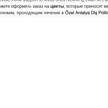
ожете оформить заказ на 
цветы
, которые приносят 
лизким, проходящим лечение в 
Özel Antalya Diş Polikl