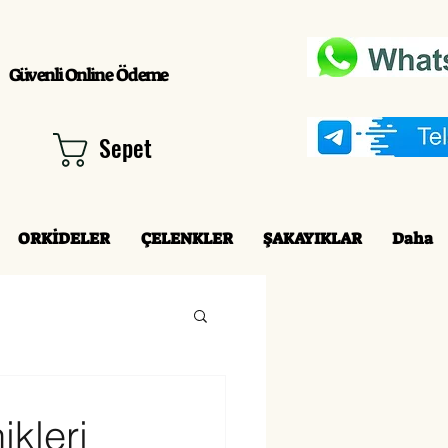
Güvenli Online Ödeme
Sepet
ORKİDELER
ÇELENKLER
ŞAKAYIKLAR
Daha
ikleri