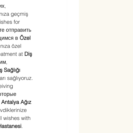
х, 
ınıza geçmiş 
ishes for 
те отправить 
щимся в 
Özel 
nıza özel 
eatment at 
Diş 
им, 
ş Sağlığı 
ları sağlıyoruz. 
eiving 
которые 
 
Antalya Ağız 
vdiklerinize 
l wishes with 
Hastanesi
. 