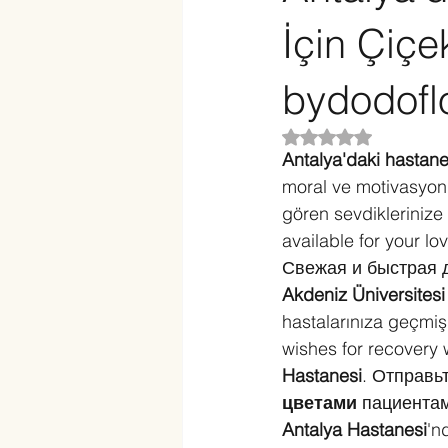
İçin Çiçe
bydodofl
5 üzerinden NaN yı
Antalya'daki hastane
moral ve motivasyonla
gören sevdiklerinize 
available for your lo
Свежая и быстрая 
Akdeniz Üniversitesi
hastalarınıza geçmiş o
wishes for recovery 
Hastanesi
. Отправь
цветами
 пациента
Antalya Hastanesi
'n