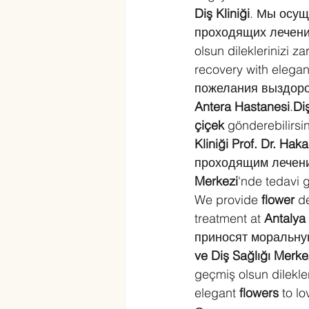
Diş Kliniği
. Мы осущ
проходящих лечени
olsun dileklerinizi zar
recovery with elegan
пожелания выздоро
Antera Hastanesi
.
Diş
çiçek
 gönderebilirsi
Kliniği Prof. Dr. Hak
проходящим лечени
Merkezi
'nde tedavi 
We provide 
flower
 d
treatment at 
Antalya 
приносят моральну
ve Diş Sağlığı Merke
geçmiş olsun dilekleri
elegant 
flowers
 to l