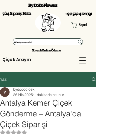
By DoDo Flowers
7/24 Sipariş Hattı
+90 542 422 1031
Sepet
Güvenli Online Ödeme
Çiçek Arayın
Yazı
bydodocicek
26 Nis 2025
1 dakikada okunur
Antalya Kemer Çiçek
Gönderme – Antalya'da
Çiçek Siparişi
5 üzerinden NaN yıldız