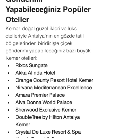
Yapabileceğiniz Popüler 
Oteller
Kemer, doğal güzellikleri ve lüks 
otelleriyle Antalya'nın en gözde tatil 
bölgelerinden biridir.İşte çiçek 
gönderimi yapabileceğiniz bazı büyük 
Kemer otelleri:
Rixos Sungate
Akka Alinda Hotel
Orange County Resort Hotel Kemer
Nirvana Mediterranean Excellence
Amara Premier Palace
Alva Donna World Palace
Sherwood Exclusive Kemer
DoubleTree by Hilton Antalya 
Kemer
Crystal De Luxe Resort & Spa