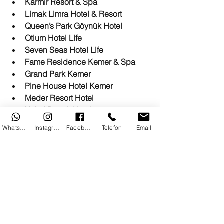
Karmir Resort & Spa
Limak Limra Hotel & Resort
Queen’s Park Göynük Hotel
Otium Hotel Life
Seven Seas Hotel Life
Fame Residence Kemer & Spa
Grand Park Kemer
Pine House Hotel Kemer
Meder Resort Hotel
Valeri Beach Hotel
Imperial Sunland Hotel
WhatsApp
Instagram
Facebook
Telefon
Email
Bu otellere yapılacak çiçek 
gönderimlerinde, hızlı teslimat ve taze 
çiçek garantisi sunuyoruz.Özel 
günlerde, kutlamalarda ve sürpriz anlar 
için Kemer’deki sevdiklerinize çiçek 
göndermek artık çok kolay!