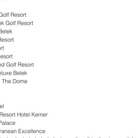
olf Resort
k Golf Resort
Belek
Resort
rt
Resort
d Golf Resort
eluxe Belek
l The Dome
el
Resort Hotel Kemer
Palace
ranean Excellence