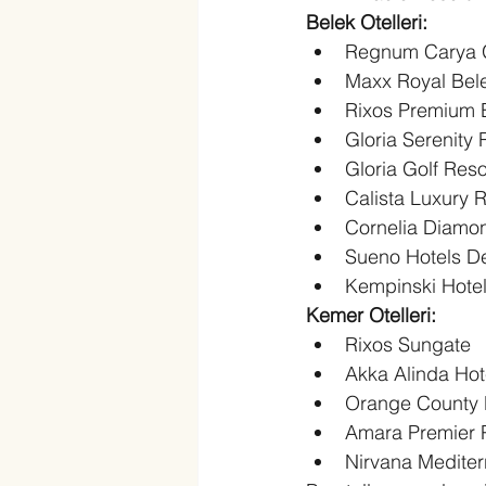
Belek Otelleri:
Regnum Carya G
Maxx Royal Bele
Rixos Premium 
Gloria Serenity 
Gloria Golf Reso
Calista Luxury 
Cornelia Diamon
Sueno Hotels D
Kempinski Hote
Kemer Otelleri:
Rixos Sungate
Akka Alinda Hot
Orange County 
Amara Premier 
Nirvana Mediter