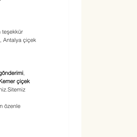
n teşekkür 
, Antalya çiçek 
gönderimi
, 
Kemer çiçek 
iz.Sitemiz 
in özenle 