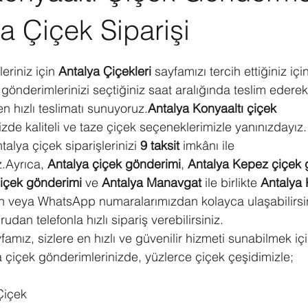
a Çiçek Siparişi
ldız
eriniz için 
Antalya Çiçekleri
 sayfamızı tercih ettiğiniz içi
gönderimlerinizi seçtiğiniz saat aralığında teslim ederek
n hızlı teslimatı sunuyoruz.
Antalya Konyaaltı çiçek 
nizde kaliteli ve taze çiçek seçeneklerimizle yanınızdayız.
alya çiçek siparişlerinizi 
9 taksit
 imkânı ile 
z.Ayrıca, 
Antalya çiçek gönderimi
, 
Antalya Kepez çiçek 
içek gönderimi
 ve 
Antalya Manavgat
 ile birlikte 
Antalya 
fon veya WhatsApp numaralarımızdan kolayca ulaşabilirsin
dan telefonla hızlı sipariş verebilirsiniz.
famız, sizlere en hızlı ve güvenilir hizmeti sunabilmek iç
ya çiçek gönderimlerinizde, yüzlerce çiçek çeşidimizle;
Çiçek