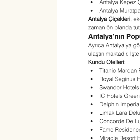
Antalya Kepez 
Antalya Muratpaş
Antalya Çiçekleri
, e
zaman ön planda tut
Antalya’nın Popü
Ayrıca Antalya’ya gön
ulaştırılmaktadır. İş
Kundu Otelleri:
Titanic Mardan 
Royal Seginus H
Swandor Hotels
IC Hotels Green
Delphin Imperia
Limak Lara Delu
Concorde De Lu
Fame Residenc
Miracle Resort 