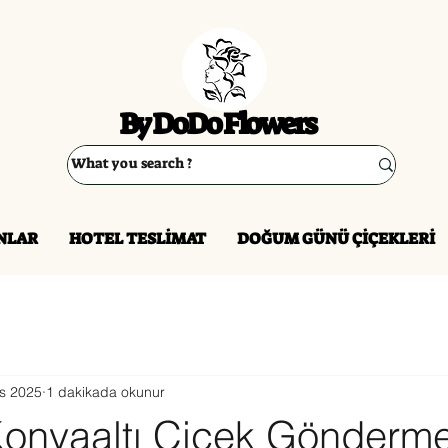
By DoDo Flowers
NLAR
HOTEL TESLİMAT
DOĞUM GÜNÜ ÇİÇEKLERİ
is 2025
1 dakikada okunur
Konyaaltı Çiçek Gönderme