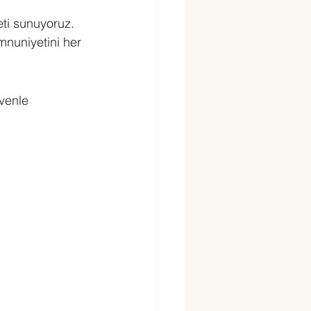
eti sunuyoruz.
mnuniyetini her 
venle 