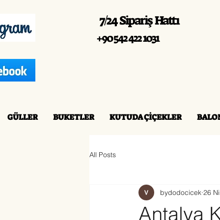
7/24 Sipariş Hattı
+90 542 422 1031
GÜLLER
BUKETLER
KUTUDA ÇİÇEKLER
BALO
All Posts
bydodocicek
26 N
Antalya 