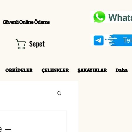
Güvenli Online Ödeme
Sepet
ORKİDELER
ÇELENKLER
ŞAKAYIKLAR
Daha
 –