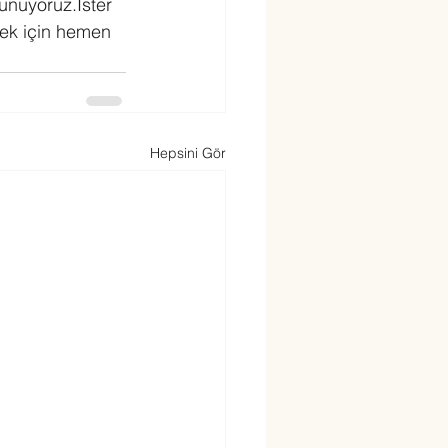
sunuyoruz.İster 
mek için hemen 
Hepsini Gör