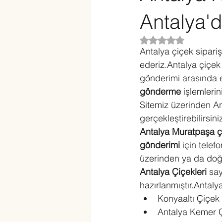
Antalya'd
5 üzerinden NaN yı
Antalya çiçek siparişl
ederiz.Antalya çiçek 
gönderimi arasında e
gönderme
 işlemleri
Sitemiz üzerinden Ant
gerçekleştirebilirsini
Antalya Muratpaşa ç
gönderimi
 için tele
üzerinden ya da doğru
Antalya Çiçekleri
 say
hazırlanmıştır.Antal
Konyaaltı Çiçek
Antalya Kemer 