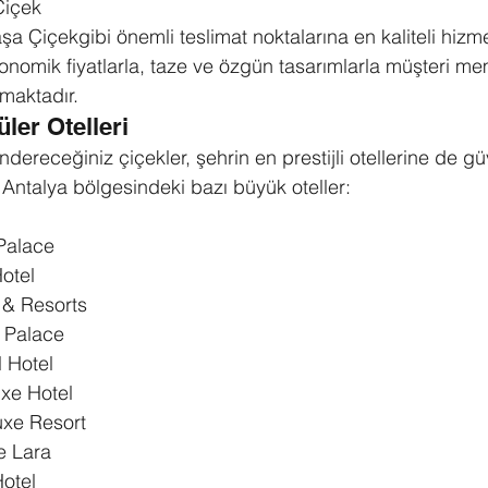
Çiçek
a Çiçekgibi önemli teslimat noktalarına en kaliteli hizm
konomik fiyatlarla, taze ve özgün tasarımlarla müşteri me
maktadır.
ler Otelleri
dereceğiniz çiçekler, şehrin en prestijli otellerine de gü
te Antalya bölgesindeki bazı büyük oteller:
Palace
otel
 & Resorts
 Palace
l Hotel
xe Hotel
xe Resort
e Lara
Hotel