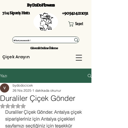
By DoDo Flowers
7/24 Sipariş Hattı
+90 542 422 1031
Sepet
Güvenli Online Ödeme
Çiçek Arayın
Yazı
bydodocicek
26 Nis 2025
1 dakikada okunur
Duraliler Çiçek Gönder
5 üzerinden NaN yıldız
Duraliler Çiçek Gönder. Antalya çiçek 
siparişleriniz için Antalya çiçekleri 
sayfamızı seçtiğiniz için teşekkür 