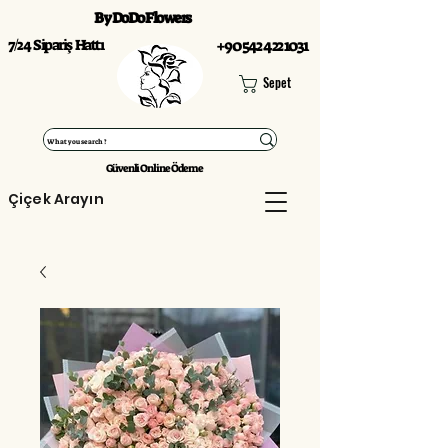
By DoDo Flowers
7/24 Sipariş Hattı
+90 542 422 1031
Sepet
Güvenli Online Ödeme
Çiçek Arayın