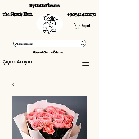
By DoDo Flowers
7/24 Sipariş Hattı
+90 542 422 1031
Sepet
Güvenli Online Ödeme
Çiçek Arayın