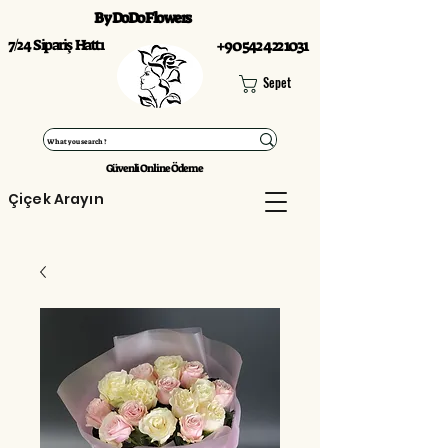
By DoDo Flowers
7/24 Sipariş Hattı
+90 542 422 1031
Sepet
Güvenli Online Ödeme
Çiçek Arayın