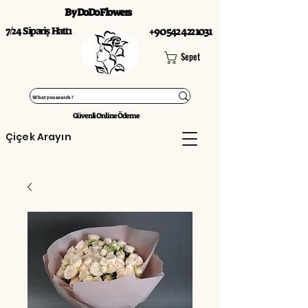
By DoDo Flowers
7/24 Sipariş Hattı
+90 542 422 1031
Sepet
Güvenli Online Ödeme
Çiçek Arayın