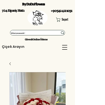
By DoDo Flowers
7/24 Sipariş Hattı
+90 542 422 1031
Sepet
Güvenli Online Ödeme
Çiçek Arayın