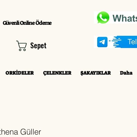
Güvenli Online Ödeme
Sepet
ORKİDELER
ÇELENKLER
ŞAKAYIKLAR
Daha
thena Güller