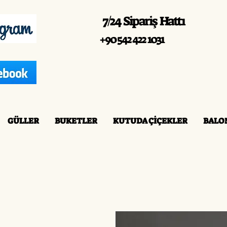
7/24 Sipariş Hattı
+90 542 422 1031
GÜLLER
BUKETLER
KUTUDA ÇİÇEKLER
BALO