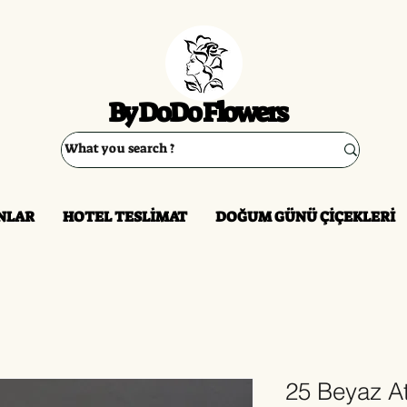
By DoDo Flowers
NLAR
HOTEL TESLİMAT
DOĞUM GÜNÜ ÇİÇEKLERİ
25 Beyaz A