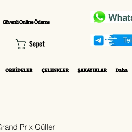
Güvenli Online Ödeme
Sepet
ORKİDELER
ÇELENKLER
ŞAKAYIKLAR
Daha
Grand Prix Güller