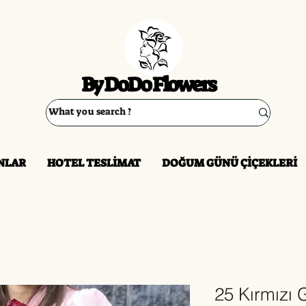
By DoDo Flowers
NLAR
HOTEL TESLİMAT
DOĞUM GÜNÜ ÇİÇEKLERİ
25 Kırmızı 