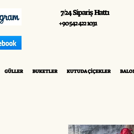
7/24 Sipariş Hattı
+90 542 422 1031
GÜLLER
BUKETLER
KUTUDA ÇİÇEKLER
BALO