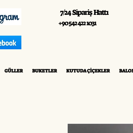
7/24 Sipariş Hattı
+90 542 422 1031
GÜLLER
BUKETLER
KUTUDA ÇİÇEKLER
BALO