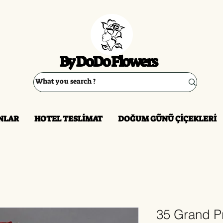
By DoDo Flowers
NLAR
HOTEL TESLİMAT
DOĞUM GÜNÜ ÇİÇEKLERİ
35 Grand Pr