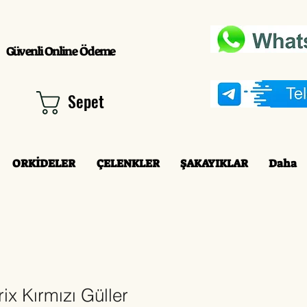
Güvenli Online Ödeme
Sepet
ORKİDELER
ÇELENKLER
ŞAKAYIKLAR
Daha
ix Kırmızı Güller