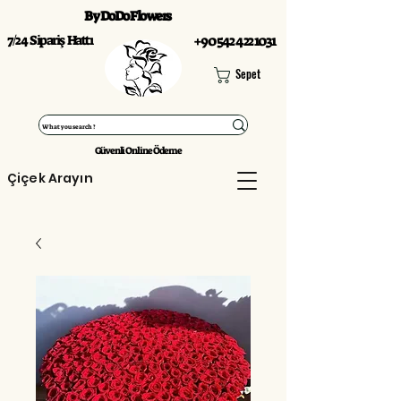
By DoDo Flowers
7/24 Sipariş Hattı
+90 542 422 1031
Sepet
Güvenli Online Ödeme
Çiçek Arayın