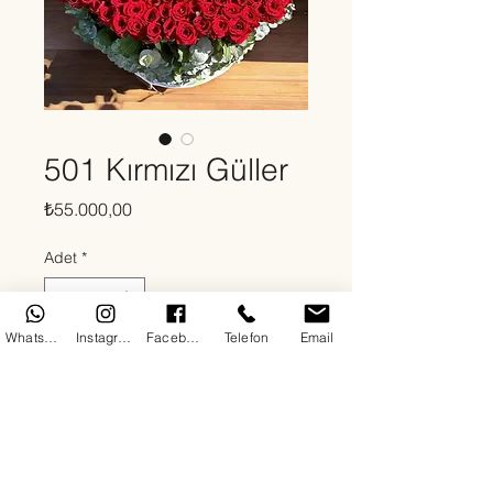
501 Kırmızı Güller
Fiyat
₺55.000,00
Adet
*
WhatsApp
Instagram
Facebook
Telefon
Email
Sepete Ekle
Hakkında
By DoDo Flowers olarak Antalya ve