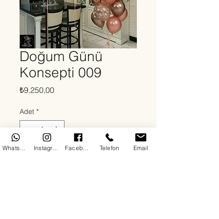
Doğum Günü
Konsepti 009
Fiyat
₺9.250,00
Adet
*
WhatsApp
Instagram
Facebook
Telefon
Email
Sepete Ekle
Hakkında
By DoDo Flowers ile doğum günleri