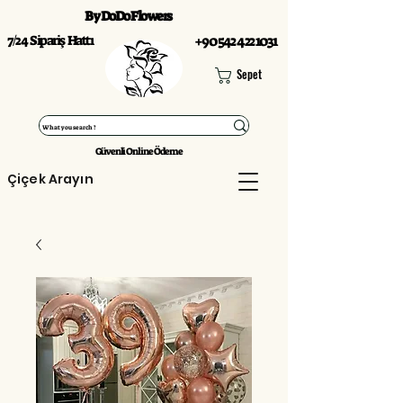
By DoDo Flowers
7/24 Sipariş Hattı
+90 542 422 1031
Sepet
Güvenli Online Ödeme
Çiçek Arayın