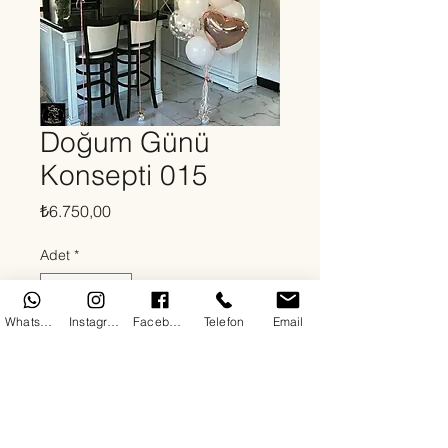
Doğum Günü
Konsepti 015
Fiyat
₺6.750,00
Adet
*
WhatsApp
Instagram
Facebook
Telefon
Email
Sepete Ekle
Hakkında