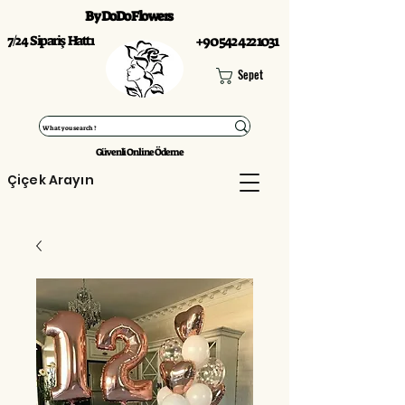
By DoDo Flowers
7/24 Sipariş Hattı
+90 542 422 1031
Sepet
Güvenli Online Ödeme
Çiçek Arayın