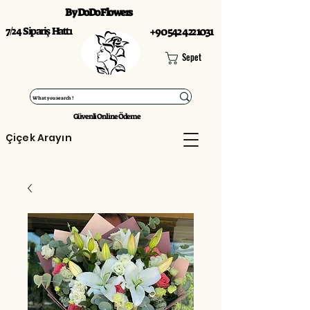
By DoDo Flowers
7/24 Sipariş Hattı
+90 542 422 1031
Sepet
Güvenli Online Ödeme
Çiçek Arayın