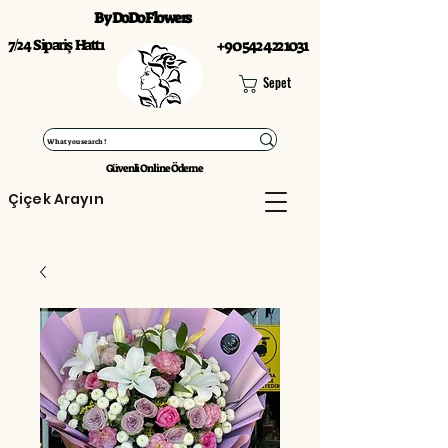
By DoDo Flowers
7/24 Sipariş Hattı
+90 542 422 1031
Sepet
Güvenli Online Ödeme
Çiçek Arayın