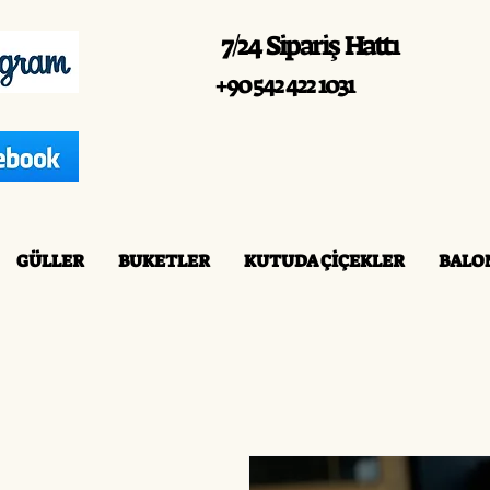
7/24 Sipariş Hattı
+90 542 422 1031
GÜLLER
BUKETLER
KUTUDA ÇİÇEKLER
BALO