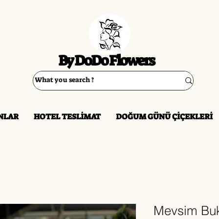
By DoDo Flowers
NLAR
HOTEL TESLİMAT
DOĞUM GÜNÜ ÇİÇEKLERİ
Mevsim Buk