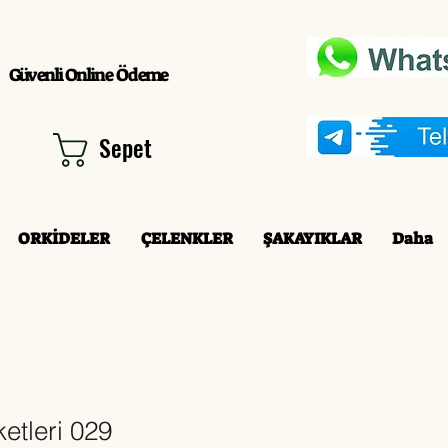
Güvenli Online Ödeme
Sepet
ORKİDELER
ÇELENKLER
ŞAKAYIKLAR
Daha
etleri 029