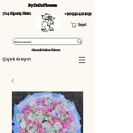
By DoDo Flowers
7/24 Sipariş Hattı
+90 542 422 1031
Sepet
Güvenli Online Ödeme
Çiçek Arayın