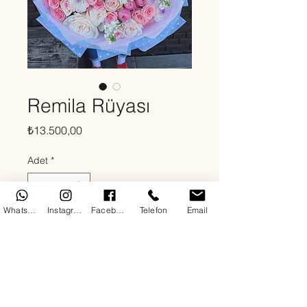
Remila Rüyası
Fiyat
₺13.500,00
Adet
*
WhatsApp
Instagram
Facebook
Telefon
Email
Sepete Ekle
Hakkında
By DoDo Flowers olarak, özel tasarım