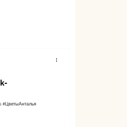
k-
rs #ЦветыАнталья