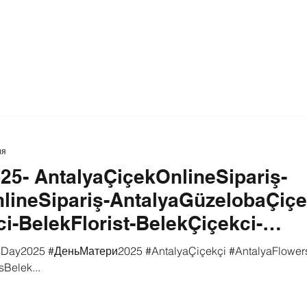
ия
5- AntalyaÇiçekOnlineSipariş-
lineSipariş-AntalyaGüzelobaÇiçe
i-BelekFlorist-BelekÇiçekci-
livery
Day2025 #ДеньМатери2025 #AntalyaÇiçekçi #AntalyaFlowe
Belek...