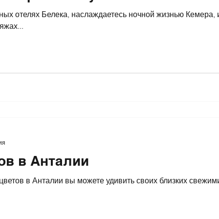
ных отелях Белека, наслаждаетесь ночной жизнью Кемера,
яжах...
ия
ов в Анталии
их близких свежими и элегантными цветами,