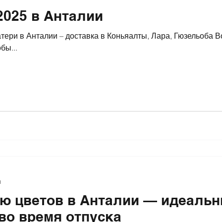
025 в Анталии
тери в Анталии – доставка в Коньяалты, Лара, Гюзельоба В
обы...
я
ию цветов в Анталии — идеаль
во время отпуска