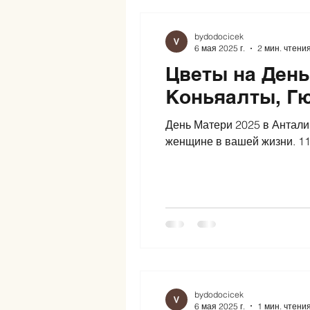
bydodocicek
6 мая 2025 г.
2 мин. чтени
Цветы на День
Коньяалты, Г
День Матери 2025 в Анталии — это идеальная возможность выразить свою любовь и благодарность самой 
женщине в вашей жизни. 11 
bydodocicek
6 мая 2025 г.
1 мин. чтени