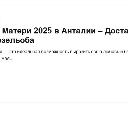
я
 Матери 2025 в Анталии – Доста
юзельоба
важной
мая...
я