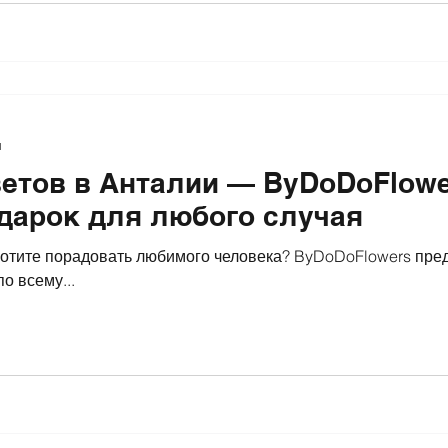
я
ветов в Анталии — ByDoDoFlowe
дарок для любого случая
хотите порадовать любимого человека? ByDoDoFlowers пре
о всему...