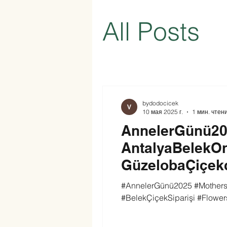
All Posts
bydodocicek
10 мая 2025 г.
1 мин. чтен
AnnelerGünü202
AntalyaBelekOn
GüzelobaÇiçekc
BelekFlowersDe
#AnnelerGünü2025 #Mothers
#BelekÇiçekSiparişi #Flowers