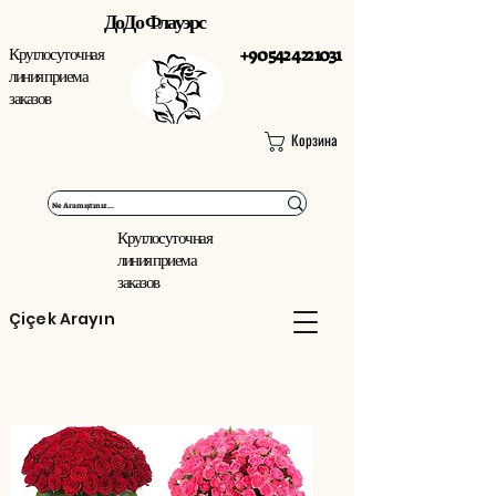
ДоДо Флауэрс
Круглосуточная
+90 542 422 1031
линия приема
заказов
Корзина
Круглосуточная
линия приема
заказов
Çiçek Arayın