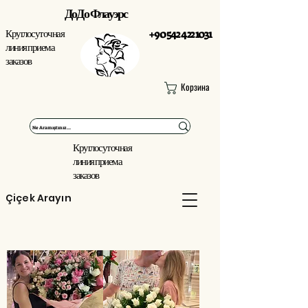
ДоДо Флауэрс
Круглосуточная
+90 542 422 1031
линия приема
заказов
Корзина
Круглосуточная
линия приема
заказов
Çiçek Arayın