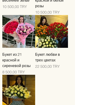
весеннее зелье
красной и белой
розы
Цена
10 500,00 TRY
Цена
10 500,00 TRY
Букет из 21
Букет любви в
красной и
трех цветах
сиреневой розы
Цена
22 500,00 TRY
Цена
8 500,00 TRY