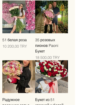
51 белая роза
35 розовых
пионов Paoni
Цена
10 200,00 TRY
Букет
Цена
18 500,00 TRY
Радужное
Букет из 51