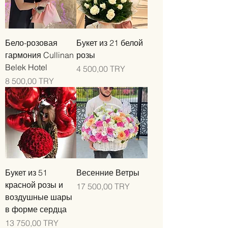
Бело-розовая
Букет из 21 белой
гармония Cullinan
розы
Belek Hotel
Цена
4 500,00 TRY
Цена
8 500,00 TRY
Букет из 51
Весенние Ветры
красной розы и
Цена
17 500,00 TRY
воздушные шары
в форме сердца
Цена
13 750,00 TRY