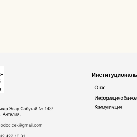
Институционал
О нас
Информация о банковс
Коммуникация
ьвар Ясар Сабутай № 143/
, Анталия.
odocicek@gmail.com
42 422 10 31