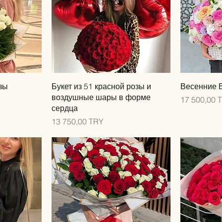
мотр
Быстрый просмотр
Быс
озы
Букет из 51 красной розы и
Весенние 
воздушные шары в форме
Цена
17 500,00 
сердца
Цена
13 750,00 TRY