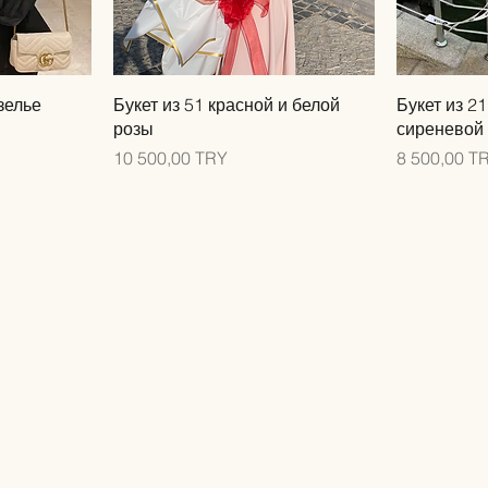
мотр
Быстрый просмотр
Быс
зелье
Букет из 51 красной и белой
Букет из 21
розы
сиреневой
Цена
Цена
10 500,00 TRY
8 500,00 T