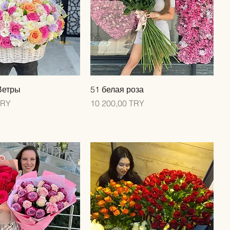
трый просмотр
Быстрый просмотр
Ветры
51 белая роза
Цена
TRY
10 200,00 TRY