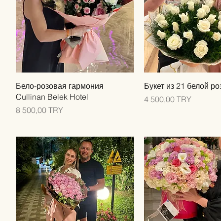
Быстрый просмотр
Быстрый прос
Бело-розовая гармония
Букет из 21 белой р
Cullinan Belek Hotel
Цена
4 500,00 TRY
Цена
8 500,00 TRY