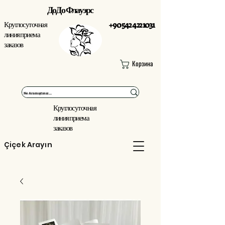
ДоДо Флауэрс
Круглосуточная
+90 542 422 1031
линия приема
заказов
Корзина
Круглосуточная
линия приема
заказов
Çiçek Arayın