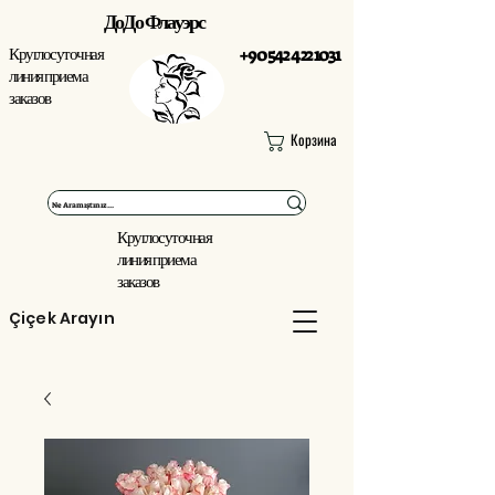
ДоДо Флауэрс
Круглосуточная
+90 542 422 1031
линия приема
заказов
Корзина
Круглосуточная
линия приема
заказов
Çiçek Arayın