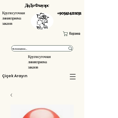
ДоДо Флауэрс
Круглосуточная
+90 542 422 1031
линия приема
заказов
Корзина
Круглосуточная
линия приема
заказов
Çiçek Arayın