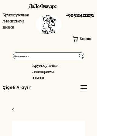
ДоДо Флауэрс
Круглосуточная
+90 542 422 1031
линия приема
заказов
Корзина
Круглосуточная
линия приема
заказов
Çiçek Arayın