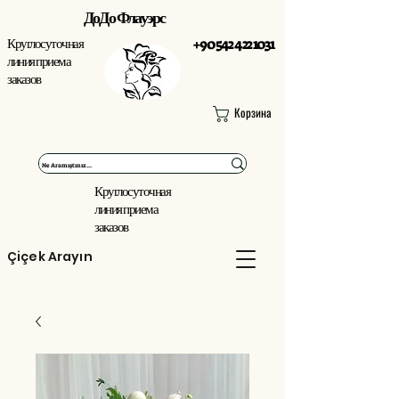
ДоДо Флауэрс
Круглосуточная
+90 542 422 1031
линия приема
заказов
Корзина
Круглосуточная
линия приема
заказов
Çiçek Arayın