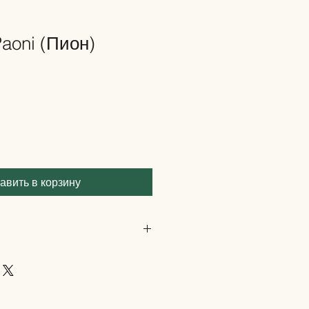
aoni (Пион)
а
авить в корзину
ивносящий романтику и
дый момент:
Pink Dreams
.
подготовили, вдохновившись
иродой Антальи; Его оживляет