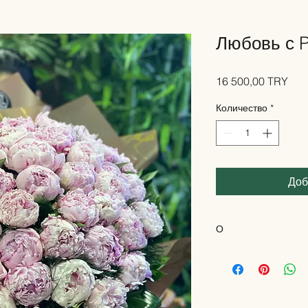
Любовь с P
Цен
16 500,00 TRY
Количество
*
Доб
О
Особый дизайн, пр
элегантность в каж
Эту композицию мы 
завораживающей пр