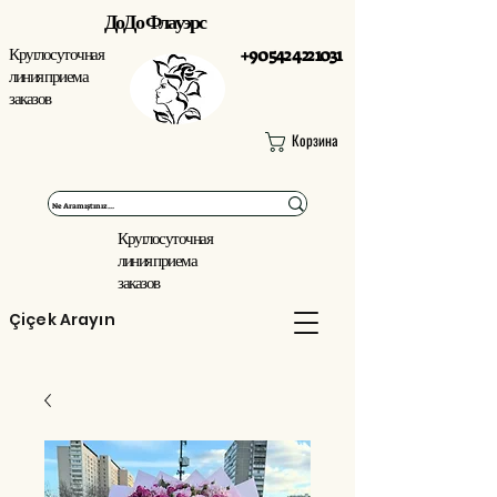
ДоДо Флауэрс
Круглосуточная
+90 542 422 1031
линия приема
заказов
Корзина
Круглосуточная
линия приема
заказов
Çiçek Arayın